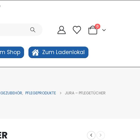
0
0
um Shop
Zum Ladenlokal
EGEZUBEHÖR
,
PFLEGEPRODUKTE
JURA – PFLEGETÜCHER
ER