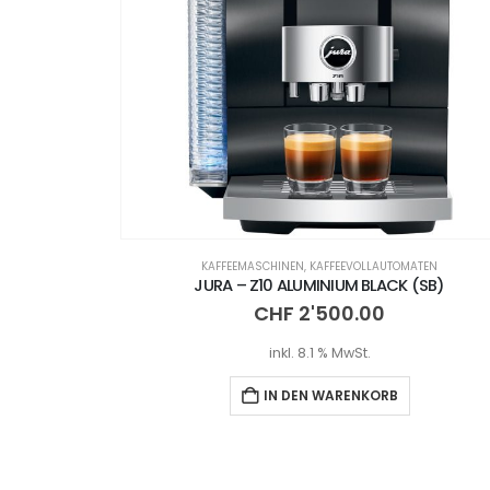
PFLEGEPRODUKTE
,
PFLEGEZUBEHÖR
JURA – MIKROFASERTUCH
LLAUTOMATEN
CHF
10.50
BLACK (SB)
00
inkl. 8.1 % MwSt.
.
IN DEN WARENKORB
KORB