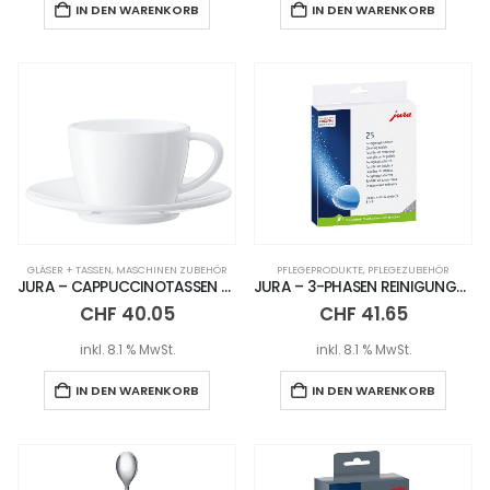
IN DEN WARENKORB
IN DEN WARENKORB
GLÄSER + TASSEN
,
MASCHINEN ZUBEHÖR
PFLEGEPRODUKTE
,
PFLEGEZUBEHÖR
JURA – CAPPUCCINOTASSEN – 2ER SET
JURA – 3-PHASEN REINIGUNGSTABLETTEN PACKUNG – 25 STÜCK
CHF
40.05
CHF
41.65
inkl. 8.1 % MwSt.
inkl. 8.1 % MwSt.
IN DEN WARENKORB
IN DEN WARENKORB