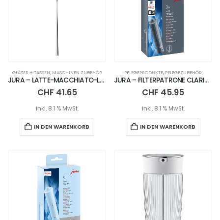
GLÄSER + TASSEN
,
MASCHINEN ZUBEHÖR
PFLEGEPRODUKTE
,
PFLEGEZUBEHÖR
JURA – LATTE-MACCHIATO-LÖFFEL – 6ER SET
JURA – FILTERPATRONE CLARIS SMART+ / 3ER SET
CHF
41.65
CHF
45.95
inkl. 8.1 % MwSt.
inkl. 8.1 % MwSt.
IN DEN WARENKORB
IN DEN WARENKORB