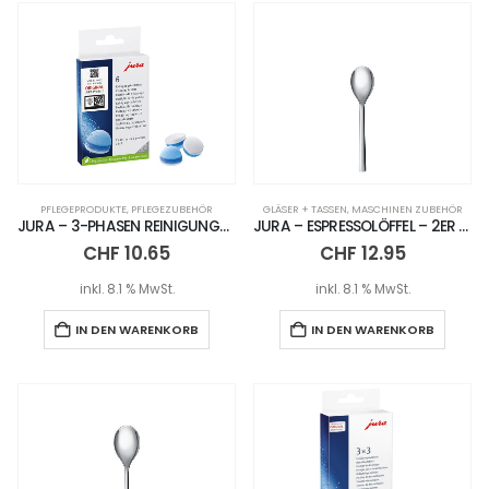
PFLEGEPRODUKTE
,
PFLEGEZUBEHÖR
GLÄSER + TASSEN
,
MASCHINEN ZUBEHÖR
JURA – 3-PHASEN REINIGUNGSTABLETTEN PACKUNG – 6 STÜCK
JURA – ESPRESSOLÖFFEL – 2ER SET
CHF
10.65
CHF
12.95
inkl. 8.1 % MwSt.
inkl. 8.1 % MwSt.
IN DEN WARENKORB
IN DEN WARENKORB