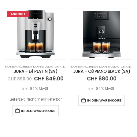
ANGEBOT
KAFFEEMASCHINEN
,
KAFFEEVOLLAUTOMATEN
KAFFEEMASCHINEN
,
KAFFEEVOLLAUTOMATEN
JURA – E4 PLATIN (SA)
JURA – C8 PIANO BLACK (SA)
CHF
849.00
CHF
880.00
CHF
890.00
inkl. 8.1 % MwSt.
inkl. 8.1 % MwSt.
Lieferzeit:
Nicht mehr lieferbar
IN DEN WARENKORB
IN DEN WARENKORB