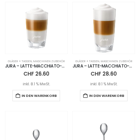
GLÄSER + TASSEN
,
MASCHINEN ZUBEHÖR
GLÄSER + TASSEN
,
MASCHINEN ZUBEHÖR
JURA – LATTE-MACCHIATO-GLAS NIEDRIG – 2ER SET
JURA – LATTE-MACCHIATO-GLAS HOCH – 2ER SET
CHF
26.60
CHF
28.60
inkl. 8.1 % MwSt.
inkl. 8.1 % MwSt.
IN DEN WARENKORB
IN DEN WARENKORB