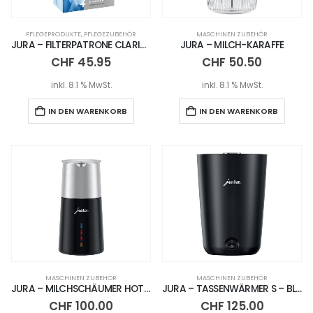
PFLEGEPRODUKTE
,
PFLEGEZUBEHÖR
MASCHINEN ZUBEHÖR
JURA – FILTERPATRONE CLARIS BLUE+ / 3ER SET
JURA – MILCH-KARAFFE
CHF
45.95
CHF
50.50
inkl. 8.1 % MwSt.
inkl. 8.1 % MwSt.
IN DEN WARENKORB
IN DEN WARENKORB
MASCHINEN ZUBEHÖR
MASCHINEN ZUBEHÖR
JURA – MILCHSCHÄUMER HOT & COLD
JURA – TASSENWÄRMER S – BLACK
CHF
100.00
CHF
125.00