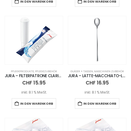
IN DEN WARENKORB
IN DEN WARENKORB
PFLEGEPRODUKTE
,
PFLEGEZUBEHÖR
GLÄSER + TASSEN
,
MASCHINEN ZUBEHÖR
JURA – FILTERPATRONE CLARIS WHITE
JURA – LATTE-MACCHIATO-LÖFFEL – 2ER SET
CHF
15.95
CHF
16.95
inkl. 8.1 % MwSt.
inkl. 8.1 % MwSt.
IN DEN WARENKORB
IN DEN WARENKORB