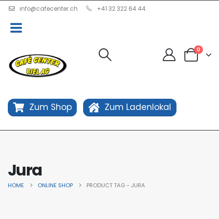
info@cafecenter.ch
+41 32 322 64 44
0
Zum Shop
Zum Ladenlokal
Jura
HOME
ONLINE SHOP
PRODUCT TAG -
JURA