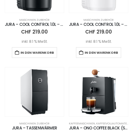
MASCHINEN ZUBEHÖR
MASCHINEN ZUBEHÖR
JURA – COOL CONTROL 1.0L – BLACK
JURA – COOL CONTROL 1.0L – WHITE
CHF
219.00
CHF
219.00
inkl. 8.1 % MwSt.
inkl. 8.1 % MwSt.
IN DEN WARENKORB
IN DEN WARENKORB
MASCHINEN ZUBEHÖR
KAFFEEMASCHINEN
,
KAFFEEVOLLAUTOMATEN
JURA – TASSENWÄRMER
JURA – ONO COFFEE BLACK (SA)