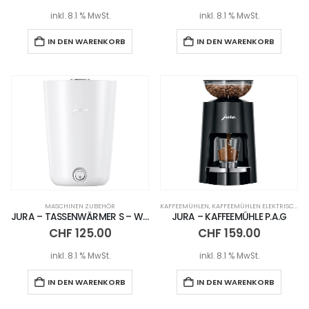
inkl. 8.1 % MwSt.
inkl. 8.1 % MwSt.
IN DEN WARENKORB
IN DEN WARENKORB
MASCHINEN ZUBEHÖR
KAFFEEMÜHLEN
,
KAFFEEMÜHLEN ELEKTRISCH
,
M
JURA – TASSENWÄRMER S – WHITE
JURA – KAFFEEMÜHLE P.A.G
CHF
125.00
CHF
159.00
inkl. 8.1 % MwSt.
inkl. 8.1 % MwSt.
IN DEN WARENKORB
IN DEN WARENKORB