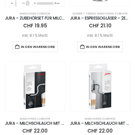
MASCHINEN ZUBEHÖR
GLÄSER + TASSEN
,
MASCHINEN ZUBEHÖR
JURA – ZUBEHÖRSET FÜR MILCHSYSTEME HP3
JURA – ESPRESSOGLÄSER – 2ER SET
CHF
19.95
CHF
21.10
inkl. 8.1 % MwSt.
inkl. 8.1 % MwSt.
IN DEN WARENKORB
IN DEN WARENKORB
MASCHINEN ZUBEHÖR
MASCHINEN ZUBEHÖR
JURA – MILCHSCHLAUCH MIT EDELSTAHLUMMANTELUNG HP1
JURA – MILCHSCHLAUCH MIT EDELSTAHLUMMANTELUNG HP2
CHF
22.00
CHF
22.00