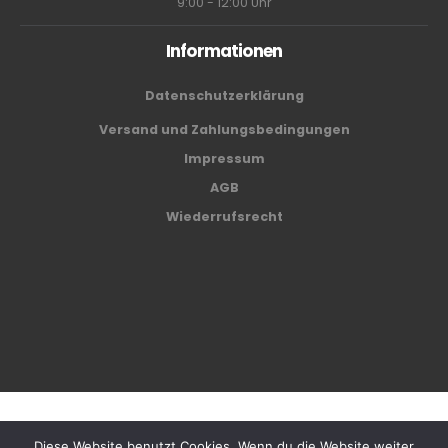
9:00 - 12:00 Uhr
Informationen
Datenschutzerklärung
Versand und Zahlungsbedingungen
Impressum
AGB
Wiederrufsrecht
Café Center Biel AG © 2024
Diese Website benutzt Cookies. Wenn du die Website weiter