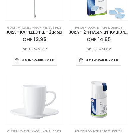
GLÄSER + TASSEN
,
MASCHINEN ZUBEHÖR
PFLEGEPRODUKTE
,
PFLEGEZUBEHÖR
JURA – KAFFEELÖFFEL – 2ER SET
JURA – 2-PHASEN ENTKALKUNGSTABLETTEN
CHF
13.95
CHF
14.95
inkl. 8.1 % MwSt.
inkl. 8.1 % MwSt.
IN DEN WARENKORB
IN DEN WARENKORB
GLÄSER + TASSEN
,
MASCHINEN ZUBEHÖR
PFLEGEPRODUKTE
,
PFLEGEZUBEHÖR