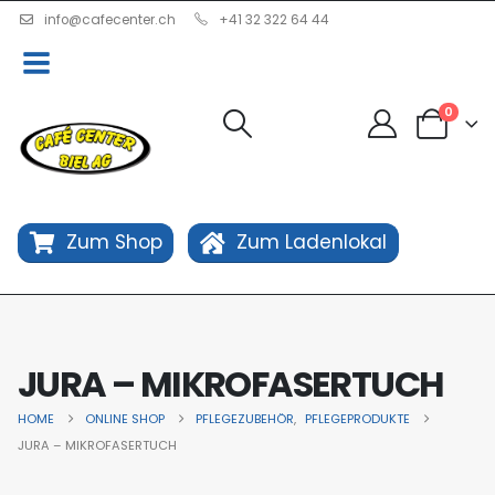
info@cafecenter.ch
+41 32 322 64 44
0
Zum Shop
Zum Ladenlokal
JURA – MIKROFASERTUCH
HOME
ONLINE SHOP
PFLEGEZUBEHÖR
,
PFLEGEPRODUKTE
JURA – MIKROFASERTUCH