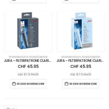
PFLEGEPRODUKTE
,
PFLEGEZUBEHÖR
PFLEGEPRODUKTE
,
PFLEGEZUBEHÖR
JURA – FILTERPATRONE CLARIS SMART+ / 3ER SET
JURA – FILTERPATRONE CLARIS BLUE+ / 3ER SET
CHF
45.95
CHF
45.95
inkl. 8.1 % MwSt.
inkl. 8.1 % MwSt.
IN DEN WARENKORB
IN DEN WARENKORB