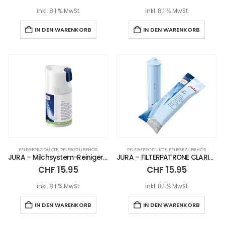
inkl. 8.1 % MwSt.
inkl. 8.1 % MwSt.
IN DEN WARENKORB
IN DEN WARENKORB
PFLEGEPRODUKTE
,
PFLEGEZUBEHÖR
PFLEGEPRODUKTE
,
PFLEGEZUBEHÖR
JURA – Milchsystem-Reiniger (Mini-Tabs) 90 g
JURA – FILTERPATRONE CLARIS BLUE+
CHF
15.95
CHF
15.95
inkl. 8.1 % MwSt.
inkl. 8.1 % MwSt.
IN DEN WARENKORB
IN DEN WARENKORB