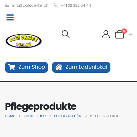
info@cafecenter.ch
+41 32 322 64 44
0
Zum Shop
Zum Ladenlokal
Pflegeprodukte
HOME
ONLINE SHOP
PFLEGEZUBEHÖR
PFLEGEPRODUKTE