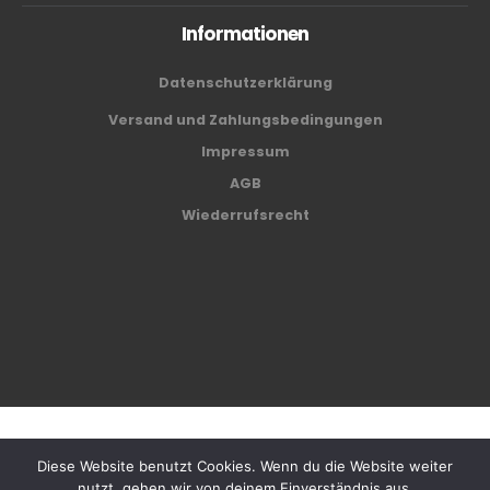
Informationen
Datenschutzerklärung
Versand und Zahlungsbedingungen
Impressum
AGB
Wiederrufsrecht
Café Center Biel AG © 2024
Diese Website benutzt Cookies. Wenn du die Website weiter
nutzt, gehen wir von deinem Einverständnis aus.