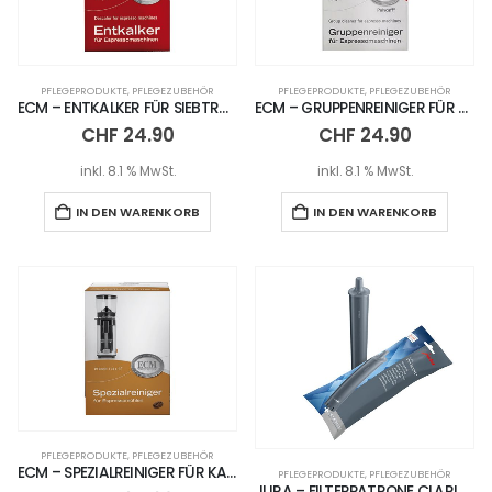
PFLEGEPRODUKTE
,
PFLEGEZUBEHÖR
PFLEGEPRODUKTE
,
PFLEGEZUBEHÖR
ECM – ENTKALKER FÜR SIEBTRÄGER
ECM – GRUPPENREINIGER FÜR SIEBTRÄGER
CHF
24.90
CHF
24.90
inkl. 8.1 % MwSt.
inkl. 8.1 % MwSt.
IN DEN WARENKORB
IN DEN WARENKORB
PFLEGEPRODUKTE
,
PFLEGEZUBEHÖR
ECM – SPEZIALREINIGER FÜR KAFFEEMÜHLEN
PFLEGEPRODUKTE
,
PFLEGEZUBEHÖR
JURA – FILTERPATRONE CLARIS PRO SMART+