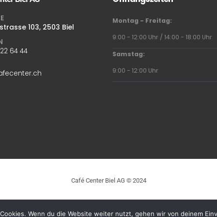
E
Montag - Freitag:
strasse 103, 2503 Biel
9:00 - 12:00 Uhr / 14:00 - 18:00 Uhr
N
322 64 44
Samstag:
9:00 - 12:00 Uhr
afecenter.ch
Café Center Biel AG © 2024
Alle Preise inkl. der gesetzlichen MwSt.
Cookies. Wenn du die Website weiter nutzt, gehen wir von deinem Einv