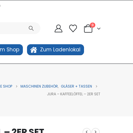
0
0
um Shop
Zum Ladenlokal
NE SHOP
MASCHINEN ZUBEHÖR
,
GLÄSER + TASSEN
JURA – KAFFEELÖFFEL – 2ER SET
 – 2ER SET