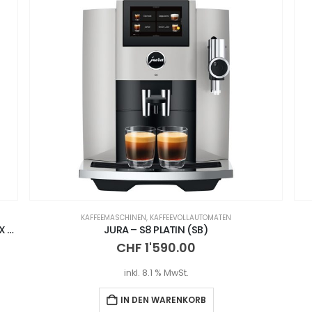
KAFFEEMASCHINEN
,
KAFFEEVOLLAUTOMATEN
JURA – Z10 SIGNATURE LINE – ALUMINIUM DARK INOX (SA)
JURA – S8 PLATIN (SB)
CHF
1'590.00
inkl. 8.1 % MwSt.
IN DEN WARENKORB