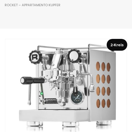
ROCKET – APPARTAMENTO KUPFER
s
2-Kreis