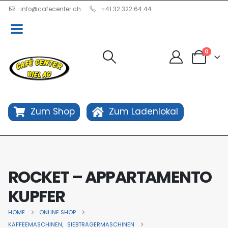
info@cafecenter.ch
+41 32 322 64 44
0
Zum Shop
Zum Ladenlokal
ROCKET – APPARTAMENTO
KUPFER
HOME
ONLINE SHOP
KAFFEEMASCHINEN
,
SIEBTRÄGERMASCHINEN