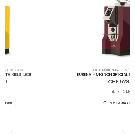
KAFFEEMÜHLEN
,
KAFFEEMÜHLEN ELEKTRISCH
EUREKA – MIGNON SPECIALITA’ AMARANTO 16CR
CHF
528.00
inkl. 8.1 % MwSt.
IN DEN WARENKORB