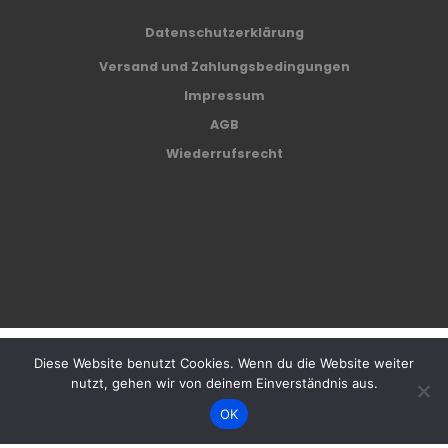
Datenschutzerklärung
Versand und Zahlungsbedingungen
Impressum
AGB
Wiederrufsrecht
Diese Website benutzt Cookies. Wenn du die Website weiter
Café Center Biel AG © 2024
nutzt, gehen wir von deinem Einverständnis aus.
OK
Alle Preise inkl. der gesetzlichen MwSt.