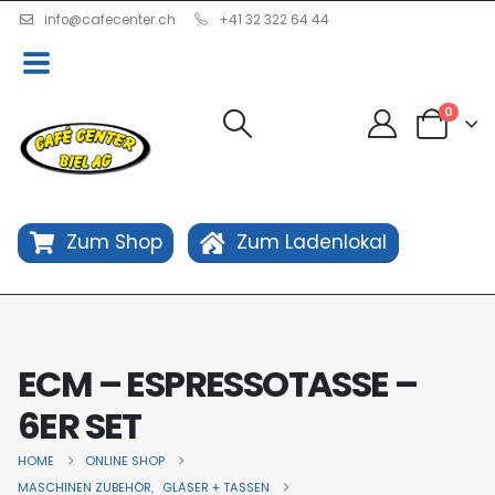
info@cafecenter.ch
+41 32 322 64 44
0
Zum Shop
Zum Ladenlokal
ECM – ESPRESSOTASSE –
6ER SET
HOME
ONLINE SHOP
MASCHINEN ZUBEHÖR
,
GLÄSER + TASSEN