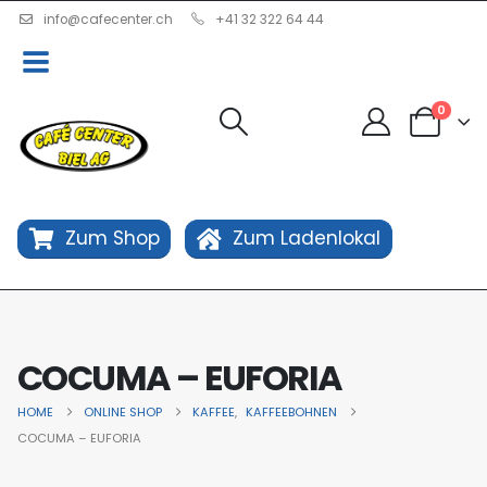
info@cafecenter.ch
+41 32 322 64 44
0
Zum Shop
Zum Ladenlokal
COCUMA – EUFORIA
HOME
ONLINE SHOP
KAFFEE
,
KAFFEEBOHNEN
COCUMA – EUFORIA