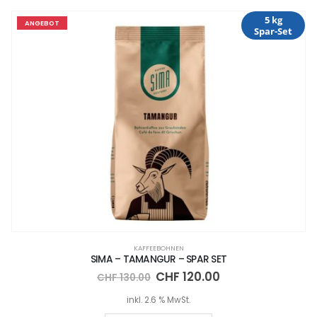
5 kg
ANGEBOT
Spar-Set
KAFFEEBOHNEN
SIMA – TAMANGUR – SPAR SET
CHF
120.00
CHF
130.00
inkl. 2.6 % MwSt.