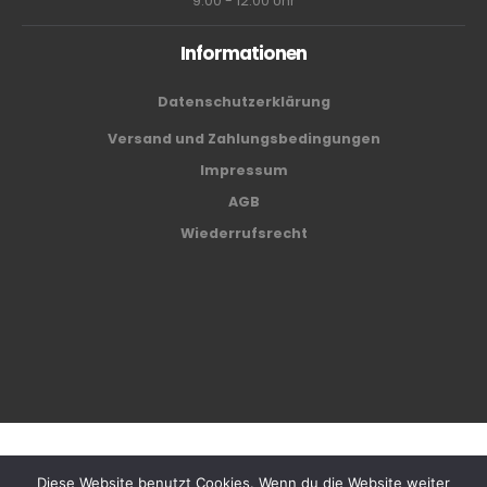
9:00 - 12:00 Uhr
Informationen
Datenschutzerklärung
Versand und Zahlungsbedingungen
Impressum
AGB
Wiederrufsrecht
Café Center Biel AG © 2024
Diese Website benutzt Cookies. Wenn du die Website weiter